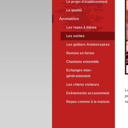
Le projet d'établissement
La qualité
Animation
Les repas à thème
Les sorties
Les goûters Anniversaires
Remise en forme
Chantons ensemble
Echanges inter-
générationnels
Les chiens visiteurs
L
Evènements occasionnels
p
r
Repas comme à la maison