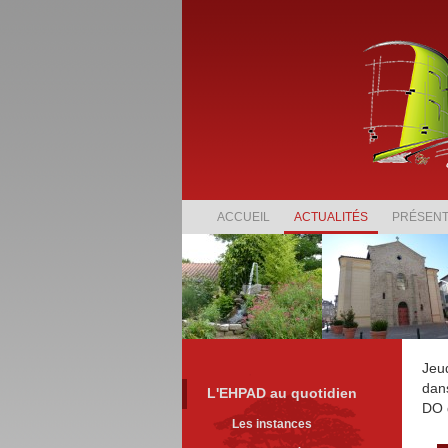
ACCUEIL
ACTUALITÉS
PRÉSENT
Jeud
dans
L'EHPAD au quotidien
DO 
Les instances