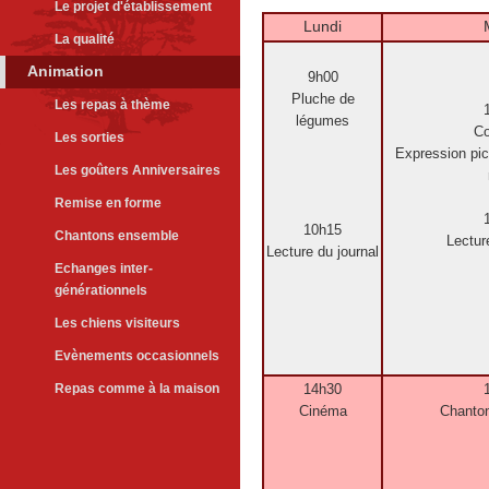
Le projet d'établissement
Lundi
La qualité
Animation
9h00
Pluche de
Les repas à thème
légumes
Co
Les sorties
Expression pic
Les goûters Anniversaires
Remise en forme
10h15
Chantons ensemble
Lectur
Lecture du journal
Echanges inter-
générationnels
Les chiens visiteurs
Evènements occasionnels
Repas comme à la maison
14h30
Cinéma
Chanto